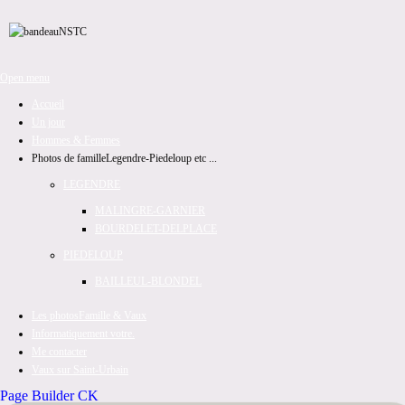
Open menu
Accueil
Un jour
Hommes & Femmes
Photos de famille
Legendre-Piedeloup etc ...
LEGENDRE
MALINGRE-GARNIER
BOURDELET-DELPLACE
PIEDELOUP
BAILLEUL-BLONDEL
Les photos
Famille & Vaux
Informatiquement votre.
Me contacter
Vaux sur Saint-Urbain
Page Builder CK