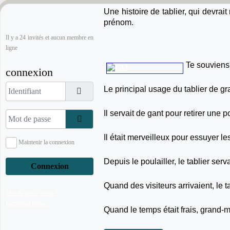
Une histoire de tablier, qui devr
prénom.
Il y a 24 invités et aucun membre en
ligne
Te souviens-
connexion
Identifiant
Le principal usage du tablier de gr
Il servait de gant pour retirer une 
Mot de passe
Afficher le mot de passe
Il était merveilleux pour essuyer l
Maintenir la connexion
Depuis le poulailler, le tablier ser
Connexion
Quand des visiteurs arrivaient, le t
Mot de passe perdu ?
Identifiant perdu ?
Quand le temps était frais, grand-m