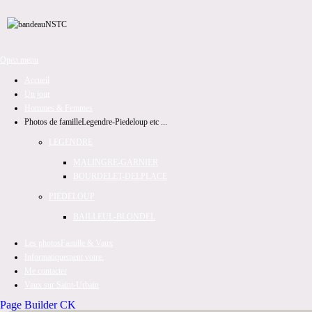
Open menu
Accueil
Un jour
Hommes & Femmes
Photos de famille
Legendre-Piedeloup etc ...
LEGENDRE
MALINGRE-GARNIER
BOURDELET-DELPLACE
PIEDELOUP
BAILLEUL-BLONDEL
Les photos
Famille & Vaux
Informatiquement votre.
Me contacter
Vaux sur Saint-Urbain
Page Builder CK